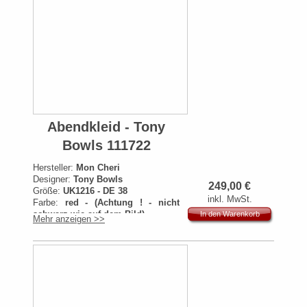
Abendkleid - Tony
Bowls 111722
Hersteller:
Mon Cheri
Designer:
Tony Bowls
249,00
€
Größe:
UK1216 - DE 38
inkl. MwSt.
Farbe:
red - (Achtung ! - nicht
schwarz wie auf dem Bild)
In den Warenkorb
Mehr anzeigen >>
Artikelnummer:
111722
Originalpreis:
559€