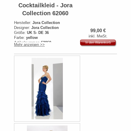
Cocktailkleid - Jora
Collection 62060
Hersteller:
Jora Collection
Designer:
Jora Collection
99,00
€
Größe:
UK S- DE 36
inkl. MwSt.
Farbe:
yellow
Artikelnummer:
62060
In den Warenkorb
Mehr anzeigen >>
Originalpreis:
319€