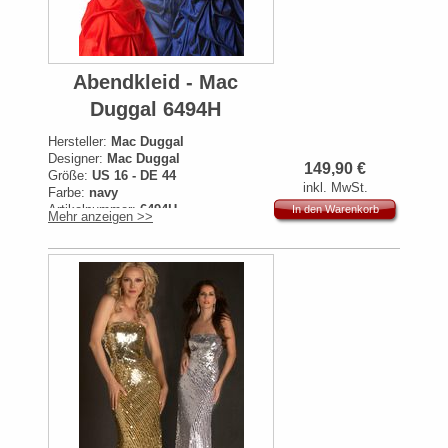
Abendkleid - Mac
Duggal 6494H
Hersteller:
Mac Duggal
Designer:
Mac Duggal
149,90
€
Größe:
US 16 - DE 44
inkl. MwSt.
Farbe:
navy
Artikelnummer:
6494H
In den Warenkorb
Mehr anzeigen >>
Originalpreis:
519€