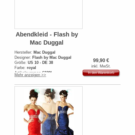
Abendkleid - Flash by
Mac Duggal
Hersteller:
Mac Duggal
Designer:
Flash by Mac Duggal
99,90
€
Größe:
US 10 - DE 38
inkl. MwSt.
Farbe:
royal
Artikelnummer:
6239L
In den Warenkorb
Mehr anzeigen >>
Originalpreis:
329€