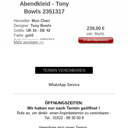
Abendkleid - Tony
Bowls 2351317
Hersteller:
Mon Cheri
Designer:
Tony Bowls
239,00
€
Größe:
UK 16 - DE 42
inkl. MwSt.
Farbe:
gold
Artikelnummer:
2351317
In den Warenkorb
Mehr anzeigen >>
Originalpreis:
849€
TERMIN VEREINBAREN
WhatsApp Service
ÖFFNUNGSZEITEN:
Wir haben nur nach Termin geöffnet !
Rufe an, um direkt einen Anprobetermin zu vereinbaren :
Tel.: 01522 - 88 30 50 8
Vereinbare jetzt einen Termin: