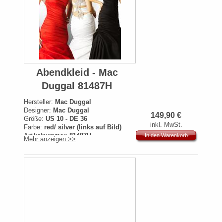
Abendkleid - Mac
Duggal 81487H
Hersteller:
Mac Duggal
Designer:
Mac Duggal
149,90
€
Größe:
US 10 - DE 36
inkl. MwSt.
Farbe:
red/ silver (links auf Bild)
Artikelnummer:
81487H
In den Warenkorb
Mehr anzeigen >>
Originalpreis:
519€