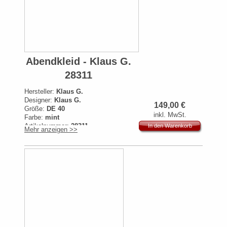
Abendkleid - Klaus G.
28311
Hersteller:
Klaus G.
Designer:
Klaus G.
149,00
€
Größe:
DE 40
inkl. MwSt.
Farbe:
mint
Artikelnummer:
28311
In den Warenkorb
Mehr anzeigen >>
Originalpreis:
399€