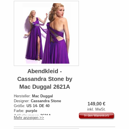
Abendkleid -
Cassandra Stone by
Mac Duggal 2621A
Hersteller:
Mac Duggal
Designer:
Cassandra Stone
149,00
€
Größe:
US 14- DE 40
inkl. MwSt.
Farbe:
purple
Artikelnummer:
2621A
In den Warenkorb
Mehr anzeigen >>
Originalpreis:
449€