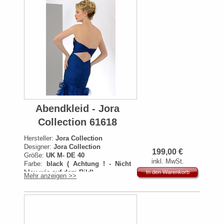
Abendkleid - Jora
Collection 61618
Hersteller:
Jora Collection
Designer:
Jora Collection
199,00
€
Größe:
UK M- DE 40
inkl. MwSt.
Farbe:
black ( Achtung ! - Nicht
blau wie auf dem Bild)
In den Warenkorb
Mehr anzeigen >>
Artikelnummer:
61618
Originalpreis:
569€