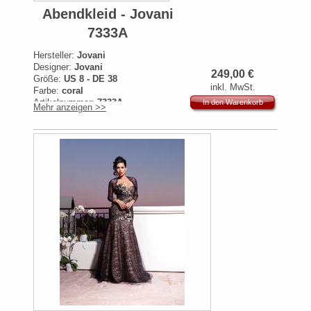
Abendkleid - Jovani
7333A
Hersteller:
Jovani
Designer:
Jovani
249,00
€
Größe:
US 8 - DE 38
inkl. MwSt.
Farbe:
coral
Artikelnummer:
7333A
In den Warenkorb
Mehr anzeigen >>
Originalpreis:
599€