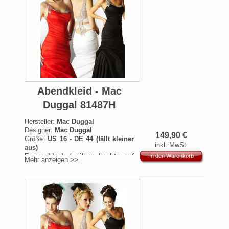
Abendkleid - Mac
Duggal 81487H
Hersteller:
Mac Duggal
Designer:
Mac Duggal
149,90
€
Größe:
US 16 - DE 44 (fällt kleiner
inkl. MwSt.
aus)
Farbe:
black / silver (rechts auf
In den Warenkorb
Mehr anzeigen >>
Bild)
Artikelnummer:
8148tH
Originalpreis:
519€