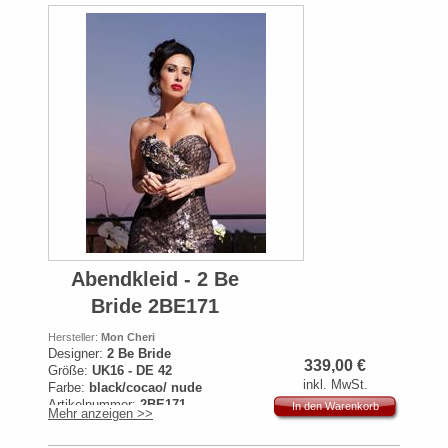
Abendkleid - 2 Be
Bride 2BE171
Hersteller:
Mon Cheri
Designer:
2 Be Bride
339,00
€
Größe:
UK16 - DE 42
inkl. MwSt.
Farbe:
black/cocao/ nude
Artikelnummer:
2BE171
In den Warenkorb
Mehr anzeigen >>
Originalpreis:
799€