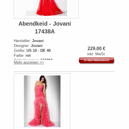
Abendkeid - Jovani
17438A
Hersteller:
Jovani
Designer:
Jovani
229,00
€
Größe:
US 10 - DE 40
inkl. MwSt.
Farbe:
rot
Artikelnummer:
17438A
In den Warenkorb
Mehr anzeigen >>
Originalpreis:
799€