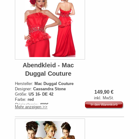
Abendkleid - Mac
Duggal Couture
Hersteller:
Mac Duggal Couture
Designer:
Cassandra Stone
149,90
€
Größe:
US 16- DE 42
inkl. MwSt.
Farbe:
red
Originalpreis:
499€
In den Warenkorb
Mehr anzeigen >>