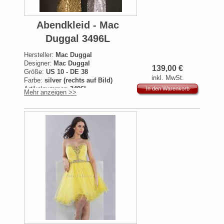
Abendkleid - Mac
Duggal 3496L
Hersteller:
Mac Duggal
Designer:
Mac Duggal
139,00
€
Größe:
US 10 - DE 38
inkl. MwSt.
Farbe:
silver (rechts auf Bild)
Artikelnummer:
3496L
In den Warenkorb
Mehr anzeigen >>
Originalpreis:
329€