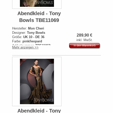
Abendkleid - Tony
Bowls TBE11069
Hersteller:
Mon Cheri
Designer:
Tony Bowls
289,90
€
Größe:
UK 10 - DE 36
inkl. MwSt.
Farbe:
pink/leopard
Artikelnummer:
TBE11069
In den Warenkorb
Mehr anzeigen >>
Originalpreis:
799€
Abendkleid - Tony