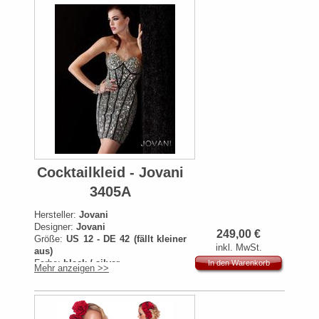
Cocktailkleid - Jovani
3405A
Hersteller:
Jovani
Designer:
Jovani
249,00
€
Größe:
US 12 - DE 42 (fällt kleiner
inkl. MwSt.
aus)
Farbe:
black / silver
In den Warenkorb
Mehr anzeigen >>
Artikelnummer:
3405A
Originalpreis:
599€